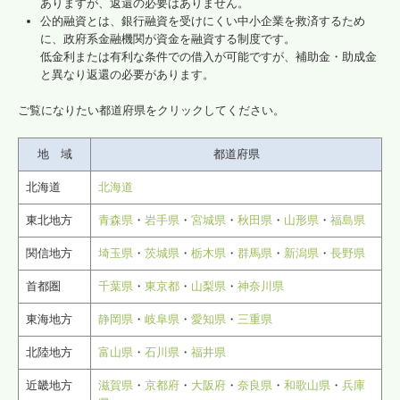
ありますが、返還の必要はありません。
公的融資とは、銀行融資を受けにくい中小企業を救済するため
経営革新等支援機関とは
に、政府系金融機関が資金を融資する制度です。
低金利または有利な条件での借入が可能ですが、補助金・助成金
と異なり返還の必要があります。
料金について
ご覧になりたい都道府県をクリックしてください。
経営者お役立ち情報
経営アドバイス・コーナー
地 域
都道府県
北海道
北海道
お問合せ
東北地方
青森県
・
岩手県
・
宮城県
・
秋田県
・
山形県
・
福島県
求人情報
関信地方
埼玉県
・
茨城県
・
栃木県
・
群馬県
・
新潟県
・
長野県
首都圏
千葉県
・
東京都
・
山梨県
・
神奈川県
東海地方
静岡県
・
岐阜県
・
愛知県
・
三重県
北陸地方
富山県
・
石川県
・
福井県
近畿地方
滋賀県
・
京都府
・
大阪府
・
奈良県
・
和歌山県
・
兵庫