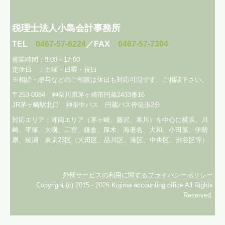
税理士法人小島会計事務所
TEL
0467-57-6224
／FAX
0467-57-7304
営業時間：9:00～17:00
定休日 ：土曜・日曜・祝日
※相続・贈与などのご相談は休日も対応可能です、
ご相談下さい。
〒253-0084 神奈川県茅ヶ崎市円蔵2433番16
JR茅ヶ崎駅北口 神奈中バス 円蔵バス停徒歩2分
対応エリア：
湘南エリア（茅ヶ崎、藤沢、寒川）を中心に横浜、川
崎、平塚、大磯、二宮、鎌倉、厚木、海老名、大和、小田原、伊勢
原、綾瀬
東京23区（大田区、品川区、港区、中央区、渋谷区等）
外部サービスの利用に関するプライバシーポリシー
Copyright (c) 2015 - 2026 Kojima accounting office All Rights
Reserved.