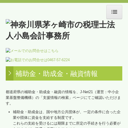
HOME
事務所紹介
スタッフ紹介
交通案内
補助金・助成金・融資情報
当事務所のサービス
経営サポート
都道府県の補助金・助成金・融資の情報を、J-Net21（運営：中小企
業基盤整備機構）の「支援情報の検索」ページにてご確認いただけま
創業支援
す。
補助金・助成金は、国や地方公共団体が、一定の条件に合った企
相続・贈与
業や団体に資金を支給する制度です。
これらの支給を受けるには期限までに所定の手続きを行う必要が
不動産経営サポート