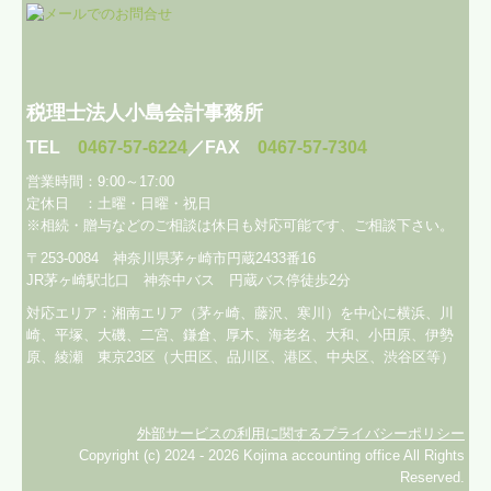
税理士法人小島会計事務所
TEL
0467-57-6224
／FAX
0467-57-7304
営業時間：9:00～17:00
定休日 ：土曜・日曜・祝日
※相続・贈与などのご相談は休日も対応可能です、
ご相談下さい。
〒253-0084 神奈川県茅ヶ崎市円蔵2433番16
JR茅ヶ崎駅北口 神奈中バス 円蔵バス停徒歩2分
対応エリア：
湘南エリア（茅ヶ崎、藤沢、寒川）を中心に横浜、川
崎、平塚、大磯、二宮、鎌倉、厚木、海老名、大和、小田原、伊勢
原、綾瀬
東京23区（大田区、品川区、港区、中央区、渋谷区等）
外部サービスの利用に関するプライバシーポリシー
Copyright (c) 2024 - 2026 Kojima accounting office All Rights
Reserved.