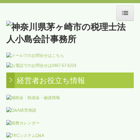
HOME
事務所紹介
スタッフ紹介
交通案内
経営者お役立ち情報
当事務所のサービス
経営サポート
創業支援
相続・贈与
不動産経営サポート