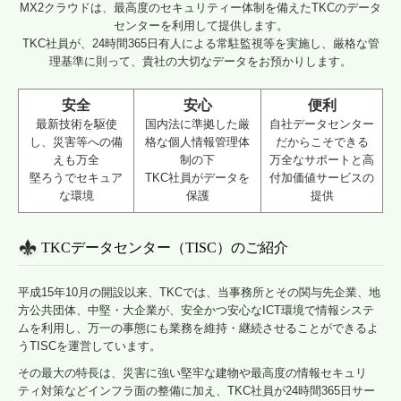
MX2クラウドは、最高度のセキュリティー体制を備えたTKCのデータ
センターを利用して提供します。
TKC社員が、24時間365日有人による常駐監視等を実施し、厳格な管
理基準に則って、貴社の大切なデータをお預かりします。
安全
安心
便利
最新技術を駆使
国内法に準拠した厳
自社データセンター
し、災害等への備
格な個人情報管理体
だからこそできる
えも万全
制の下
万全なサポートと高
堅ろうでセキュア
TKC社員がデータを
付加価値サービスの
な環境
保護
提供
TKCデータセンター（TISC）のご紹介
平成15年10月の開設以来、TKCでは、当事務所とその関与先企業、地
方公共団体、中堅・大企業が、安全かつ安心なICT環境で情報システ
ムを利用し、万一の事態にも業務を維持・継続させることができるよ
うTISCを運営しています。
その最大の特長は、災害に強い堅牢な建物や最高度の情報セキュリ
ティ対策などインフラ面の整備に加え、TKC社員が24時間365日サー