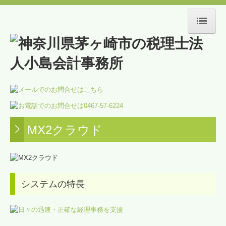
HOME
事務所紹介
スタッフ紹介
交通案内
MX2クラウド
当事務所のサービス
経営サポート
創業支援
システムの特長
相続・贈与
不動産経営サポート