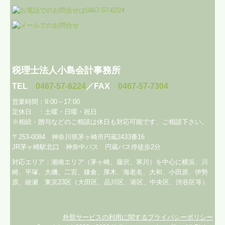
税理士法人小島会計事務所
TEL
0467-57-6224
／FAX
0467-57-7304
営業時間：9:00～17:00
定休日 ：土曜・日曜・祝日
※相続・贈与などのご相談は休日も対応可能です、
ご相談下さい。
〒253-0084 神奈川県茅ヶ崎市円蔵2433番16
JR茅ヶ崎駅北口 神奈中バス 円蔵バス停徒歩2分
対応エリア：
湘南エリア（茅ヶ崎、藤沢、寒川）を中心に横浜、川
崎、平塚、大磯、二宮、鎌倉、厚木、海老名、大和、小田原、伊勢
原、綾瀬
東京23区（大田区、品川区、港区、中央区、渋谷区等）
外部サービスの利用に関するプライバシーポリシー