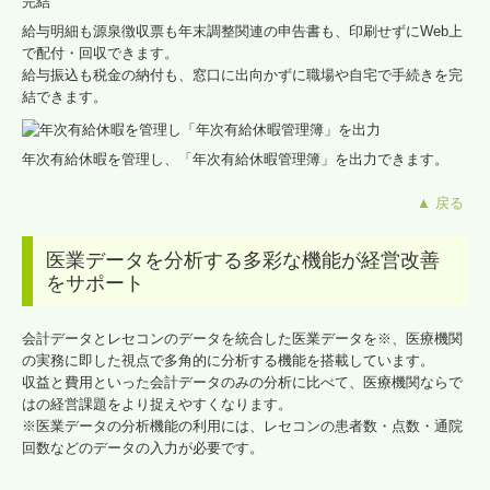
給与明細も源泉徴収票も年末調整関連の申告書も、印刷せずにWeb上
で配付・回収できます。
給与振込も税金の納付も、窓口に出向かずに職場や自宅で手続きを完
結できます。
年次有給休暇を管理し、「年次有給休暇管理簿」を出力できます。
▲ 戻る
医業データを分析する多彩な機能が経営改善
をサポート
会計データとレセコンのデータを統合した医業データを※、医療機関
の実務に即した視点で多角的に分析する機能を搭載しています。
収益と費用といった会計データのみの分析に比べて、医療機関ならで
はの経営課題をより捉えやすくなります。
※医業データの分析機能の利用には、レセコンの患者数・点数・通院
回数などのデータの入力が必要です。