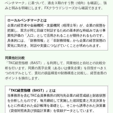
ベンチマーク」に基づいて、過去３期のすう勢（傾向）を確認し、強
みと弱みを明確にします。FXクラウドシリーズから確認できます。
ローカルベンチマークとは
企業の経営者や金融機関・支援機関（税理士等）が、企業の状態を
把握し、双方が同じ目線で対話するための基本的な枠組みであり事
業性評価の「入口」として活用されることが期待されるものです。
具体的には、「財務情報」と「非財務情報」から企業の経営状態の
変化に気付き、対話や支援につなげていくことが求められます。
同業他社比較
「TKC経営指標（BAST）」を利用して、同業他社と自社との比較分
析を行います。同業の黒字企業（あるいは優良企業）を目指すべき１
つのモデルとして、貴社の損益構造や財務構造と比較し、経営改善の
ポイントを抽出します。
「TKC経営指標（BAST）」とは
当事務所を含むTKC会員事務所の関与先企業の経営成績と財政状態
を分析したものです。毎月継続して実施した巡回監査と月次決算を
もとに作成された会計帳簿を基礎とし、そこから誘導された決算書
（貸借対照表及び損益計算書）を収録データとしています。