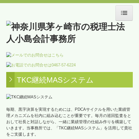
HOME
事務所紹介
スタッフ紹介
交通案内
TKC継続MASシステム
当事務所のサービス
経営サポート
毎期、黒字決算を実現するためには、PDCAサイクルを用いた業績管
創業支援
理メカニズムを社内に組み込むことが重要です。毎月の巡回監査をと
おして社長と対話しながら、一緒に業績管理の仕組み作りを構築して
相続・贈与
いきます。当事務所では、「TKC継続MASシステム」を活用して貴社
をご支援します。
不動産経営サポート